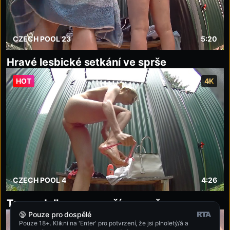
CZECH POOL 23
5:20
Hravé lesbické setkání ve sprše
HOT
4K
CZECH POOL 4
4:26
Topmodelka se namočí ve sprše
🔞 Pouze pro dospělé
HOT
4K
Pouze 18+. Klikni na 'Enter' pro potvrzení, že jsi plnoletý/á a