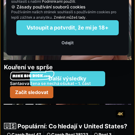
souhlasíš s našimi
Podmínkami použití
.
🍪 Zásady používání souborů cookies
Používáním našich stránek souhlasíš s používáním cookies pro
lepší zážitek a analytiku.
Změnit můžeš tady
.
Vstoupit a potvrdit, že mi je 18+
Odejít
CZECH POOL 16
14:37
Kouření ve sprše
mikebigdick.com
Další výsledky
Santaova žena se nechá ošukat – 1. část
Začít sledovat
4K
🇺🇸 Populární: Co hledají v United States?
Czech Pool 47
Czech Pool 38123
Pool 3