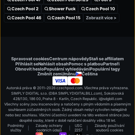
Czech Pool 2
Shower Fuck
Czech Pool 10
Zobrazit více >
Czech Pool 46
Czech Pool 15
Spravovat cookies
Centrum nápovědy
Staň se affiliatem
Přihlásit se
Nahlásit obsah
Pomoc s platbou
Partneři
Obnovit heslo
Populární vyhledávání
Populární tagy
Změnit zemi/měnu
Čeština
Autorská práva © 2011–2026 czechpool.com. Všechna práva vyhrazena.
SIMPLY DIGITAL s.r.o. (DBA SIMPLYDIGITALBILL.com), Sokolovská
428/130, 186 00, Praha 8 - Karlín, Czech Republic
.
i
@
s
d
g
b
ill.
c
o
m
Všechny scény jsou inscenovány a natočeny s plným vědomím a písemným
souhlasem zúčastněných osob. Žádný obsah nebyl vytvořen nelegálně
nebo bez souhlasu. Všichni účastníci uvedení na této webové stránce jsou
dospělé osoby, které v době natáčení dosáhly věku 18 let.
Podmínky
Zásady ochrany
USC
Zásady používání
|
|
|
služby
osobních údajů
2257
souborů cookies