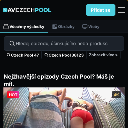
Přidat se
Všechny výsledky
Obrázky
Weby
Zobrazit více >
Czech Pool 47
Czech Pool 38123
Nejžhavější epizody Czech Pool? Máš je
mít.
HOT
4K