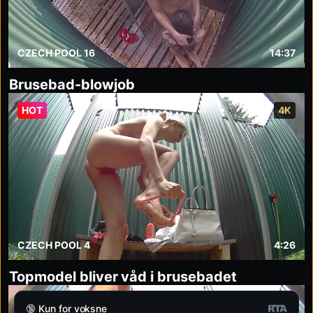
CZECH POOL 16
14:37
Brusebad-blowjob
HOT
4K
CZECH POOL 4
4:26
Topmodel bliver våd i brusebadet
HOT
4K
🔞 Kun for voksne