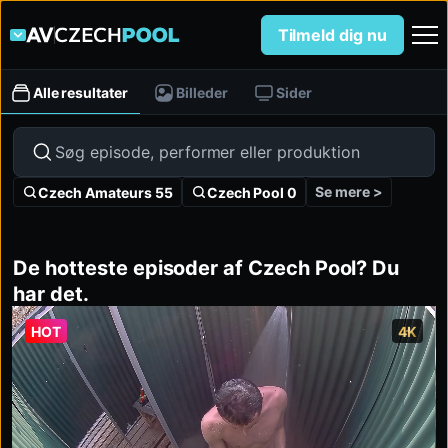
Tilmeld dig nu
Alle resultater
Billeder
Sider
Se mere >
Czech Amateurs 55
Czech Pool 0
De hotteste episoder af Czech Pool? Du
har det.
HOT
4K