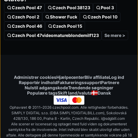
Czech Pool 47
Czech Pool 38123
Pool 3
Czech Pool 2
Shower Fuck
Czech Pool 10
Czech Pool 46
Czech Pool 15
Se mere >
Czech Pool 47videomatureblondemilf123
Administrer cookies
Hjælpecenter
Bliv affiliate
Log ind
Rapportér indhold
Faktureringssupport
Partnere
Nulstil adgangskode
Trendende søgninger
Skift land/valuta
Dansk
Populære tags
Ophavsret © 2011–2026 czechpool.com. Alle rettigheder forbeholdes.
SIMPLY DIGITAL s.r.o. (DBA SIMPLYDIGITALBILL.com), Sokolovská
428/130, 186 00, Praha 8 - Karlín, Czech Republic
.
i
@
s
d
g
b
ill.
c
o
m
Alle scener er iscenesat og optaget med fuld viden og dokumenteret
samtykke fra de involverede. Intet indhold blev skabt ulovligt eller uden
aftale. Alle deltagere på denne hjemmeside er samtykkende voksne på 18