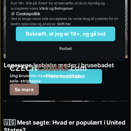
Kun 18+. Klik på 'Enter' for at bekræfte, at du er myndig og
accepterer vores
Vilkår og Betingelser
.
🍪 Cookiepolitik
Ved at bruge vores side accepterer du vores brug af cookies for en
bedre oplevelse og analyse.
Skift her
.
Bekræft, at jeg er 18+, og gå ind
Forlad
CZECH POOL 23
5:20
Legesyge lesbiske møder i brusebadet
czechcabins.com
Ung brunette viser det hele – dristig
Flere resultater
solo-striptease
Se mere
🇺🇸 Mest søgte: Hvad er populært i United
States?